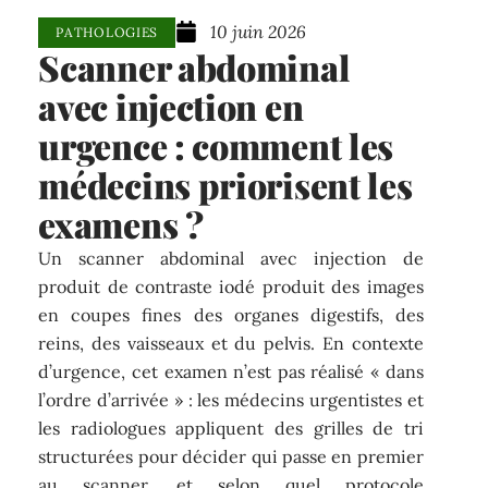
10 juin 2026
PATHOLOGIES
Scanner abdominal
avec injection en
urgence : comment les
médecins priorisent les
examens ?
Un scanner abdominal avec injection de
produit de contraste iodé produit des images
en coupes fines des organes digestifs, des
reins, des vaisseaux et du pelvis. En contexte
d’urgence, cet examen n’est pas réalisé « dans
l’ordre d’arrivée » : les médecins urgentistes et
les radiologues appliquent des grilles de tri
structurées pour décider qui passe en premier
au scanner, et selon quel protocole