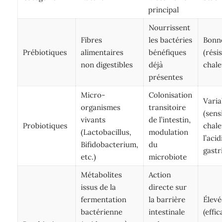
principal
Nourrissent
Fibres
les bactéries
Bonn
Prébiotiques
alimentaires
bénéfiques
(rési
non digestibles
déjà
chale
présentes
Micro-
Colonisation
Varia
organismes
transitoire
(sens
vivants
de l’intestin,
Probiotiques
chale
(Lactobacillus,
modulation
l’acid
Bifidobacterium,
du
gastr
etc.)
microbiote
Métabolites
Action
issus de la
directe sur
fermentation
la barrière
Élevé
bactérienne
intestinale
(effic