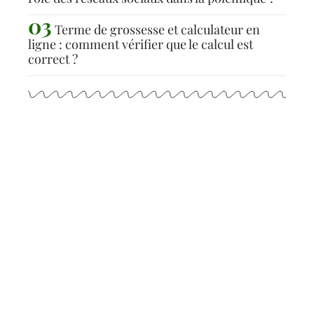
Terme de grossesse et calculateur en
ligne : comment vérifier que le calcul est
correct ?
Articles populaires
ACTUS
Personne la plus polluante
au monde : découvrez son
identité et ses
conséquences !