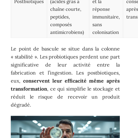
Postbiotiques
(acides gras à
et la
cons
chaîne courte,
réponse
aprè
peptides,
immunitaire,
trans
composés
sans
antimicrobiens)
colonisation
Le point de bascule se situe dans la colonne
« stabilité ». Les probiotiques perdent une part
significative de leur activité entre la
fabrication et l’ingestion. Les postbiotiques,
eux,
conservent leur efficacité même après
transformation
, ce qui simplifie le stockage et
réduit le risque de recevoir un produit
dégradé.