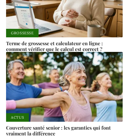
GROSSESSE
Terme de grossesse et calculateur en ligne :
comment vérifier que le calcul est correct ?
ACTUS
Couverture santé senior : les garanties qui font
vraiment la différence