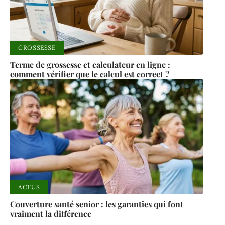
GROSSESSE
Terme de grossesse et calculateur en ligne :
comment vérifier que le calcul est correct ?
ACTUS
Couverture santé senior : les garanties qui font
vraiment la différence