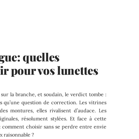
gue: quelles
ir pour vos lunettes
 sur la branche, et soudain, le verdict tombe :
lus qu’une question de correction. Les vitrines
des montures, elles rivalisent d’audace. Les
iginales, résolument stylées. Et face à cette
 : comment choisir sans se perdre entre envie
x raisonnable ?