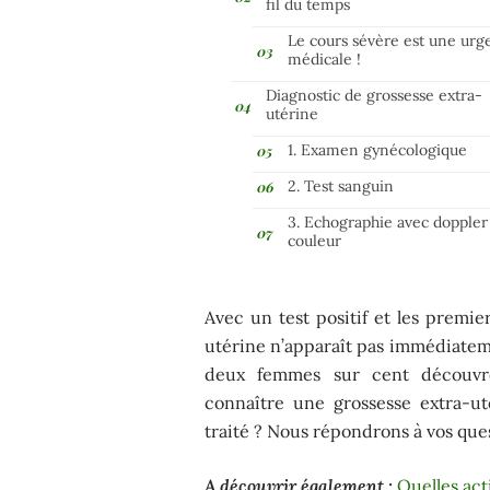
fil du temps
Le cours sévère est une urg
médicale !
Diagnostic de grossesse extra-
utérine
1. Examen gynécologique
2. Test sanguin
3. Echographie avec doppler
couleur
Avec un test positif et les premie
utérine n’apparaît pas immédiatem
deux femmes sur cent découvre
connaître une grossesse extra-u
traité ? Nous répondrons à vos ques
A découvrir également :
Quelles ac